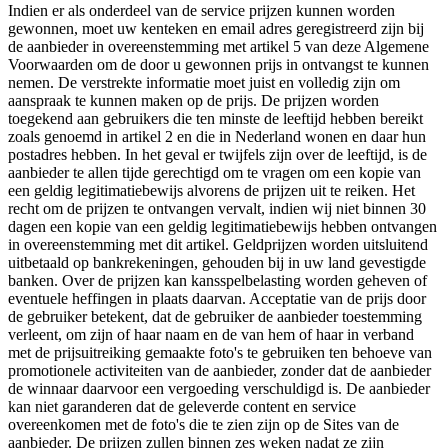
Indien er als onderdeel van de service prijzen kunnen worden
gewonnen, moet uw kenteken en email adres geregistreerd zijn bij
de aanbieder in overeenstemming met artikel 5 van deze Algemene
Voorwaarden om de door u gewonnen prijs in ontvangst te kunnen
nemen. De verstrekte informatie moet juist en volledig zijn om
aanspraak te kunnen maken op de prijs. De prijzen worden
toegekend aan gebruikers die ten minste de leeftijd hebben bereikt
zoals genoemd in artikel 2 en die in Nederland wonen en daar hun
postadres hebben. In het geval er twijfels zijn over de leeftijd, is de
aanbieder te allen tijde gerechtigd om te vragen om een kopie van
een geldig legitimatiebewijs alvorens de prijzen uit te reiken. Het
recht om de prijzen te ontvangen vervalt, indien wij niet binnen 30
dagen een kopie van een geldig legitimatiebewijs hebben ontvangen
in overeenstemming met dit artikel. Geldprijzen worden uitsluitend
uitbetaald op bankrekeningen, gehouden bij in uw land gevestigde
banken. Over de prijzen kan kansspelbelasting worden geheven of
eventuele heffingen in plaats daarvan. Acceptatie van de prijs door
de gebruiker betekent, dat de gebruiker de aanbieder toestemming
verleent, om zijn of haar naam en de van hem of haar in verband
met de prijsuitreiking gemaakte foto's te gebruiken ten behoeve van
promotionele activiteiten van de aanbieder, zonder dat de aanbieder
de winnaar daarvoor een vergoeding verschuldigd is. De aanbieder
kan niet garanderen dat de geleverde content en service
overeenkomen met de foto's die te zien zijn op de Sites van de
aanbieder. De prijzen zullen binnen zes weken nadat ze zijn