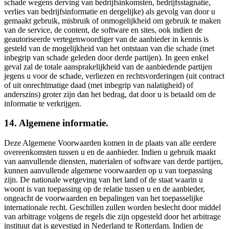
schade wegens derving van bedrijfsinkomsten, bedrijfsstagnatie,
verlies van bedrijfsinformatie en dergelijke) als gevolg van door u
gemaakt gebruik, misbruik of onmogelijkheid om gebruik te maken
van de service, de content, de software en sites, ook indien de
geautoriseerde vertegenwoordiger van de aanbieder in kennis is
gesteld van de mogelijkheid van het ontstaan van die schade (met
inbegrip van schade geleden door derde partijen). In geen enkel
geval zal de totale aansprakelijkheid van de aanbiedende partijen
jegens u voor de schade, verliezen en rechtsvorderingen (uit contract
of uit onrechtmatige daad (met inbegrip van nalatigheid) of
anderszins) groter zijn dan het bedrag, dat door u is betaald om de
informatie te verkrijgen.
14. Algemene informatie.
Deze Algemene Voorwaarden komen in de plaats van alle eerdere
overeenkomsten tussen u en de aanbieder. Indien u gebruik maakt
van aanvullende diensten, materialen of software van derde partijen,
kunnen aanvullende algemene voorwaarden op u van toepassing
zijn. De nationale wetgeving van het land of de staat waarin u
woont is van toepassing op de relatie tussen u en de aanbieder,
ongeacht de voorwaarden en bepalingen van het toepasselijke
internationale recht. Geschillen zullen worden beslecht door middel
van arbitrage volgens de regels die zijn opgesteld door het arbitrage
instituut dat is gevestigd in Nederland te Rotterdam. Indien de