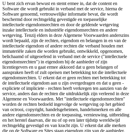
U bent zich ervan bewust en stemt ermee in, dat de content en
Software die wordt gebruikt in verband met de service, hierna de
Software genoemd, vertrouwelijke informatie bevat, die wordt
beschermd door rechtsgeldig gevestigde en toepasselijke
intellectuele eigendomsrechten en door de geldende wetgeving
inzake intellectuele en industriële eigendomsrechten en andere
wetgeving. Tenzij elders in deze Algemene Voorwaarden anderszins
wordt bepaald, zijn de rechten, eigendom en belangen in en van de
intellectuele eigendom of andere rechten die verband houden met
immateriële zaken die worden gebruikt, ontwikkeld, opgenomen,
belichaamd of uitgeoefend in verband met de service ("intellectuele
eigendomsrechten") in eigendom bij de aanbieder of zijn
licentiegevers en u gaat ermee akkoord dat u geen belangen of
aanspraken heeft of zult opeisen met betrekking tot die intellectuele
eigendomsrechten. U erkent dat er geen rechten met betrekking tot
de intellectuele eigendom aan u zijn overgedragen en dat u geen -
expliciete of impliciete - rechten heeft verkregen ten aanzien van de
service, anders dan de rechten die uitdrukkelijk zijn verleend in deze
Algemene en Voorwaarden. Met "intellectuele eigendomsrechten"
worden de rechten bedoeld ingevolge de wetgeving op het gebied
van octrooi, copyright, handelsgeheimen, handelsmerken en alle
andere eigendomsrechten en de toepassing, vernieuwing, uitbreiding
en het herstel daarvan, die nu of op een later tijdstip wereldwijd
rechtsgeldig gevestigd en van kracht zijn. U erkent dat alle merken
die op de Software en Sites staan eigendom zijn van de aanbieder,