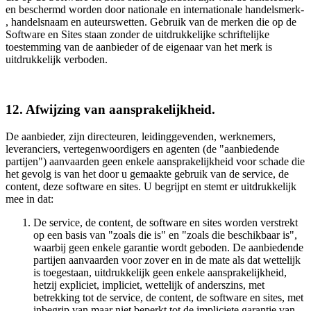
en beschermd worden door nationale en internationale handelsmerk-
, handelsnaam en auteurswetten. Gebruik van de merken die op de
Software en Sites staan zonder de uitdrukkelijke schriftelijke
toestemming van de aanbieder of de eigenaar van het merk is
uitdrukkelijk verboden.
12. Afwijzing van aansprakelijkheid.
De aanbieder, zijn directeuren, leidinggevenden, werknemers,
leveranciers, vertegenwoordigers en agenten (de "aanbiedende
partijen") aanvaarden geen enkele aansprakelijkheid voor schade die
het gevolg is van het door u gemaakte gebruik van de service, de
content, deze software en sites. U begrijpt en stemt er uitdrukkelijk
mee in dat:
De service, de content, de software en sites worden verstrekt
op een basis van "zoals die is" en "zoals die beschikbaar is",
waarbij geen enkele garantie wordt geboden. De aanbiedende
partijen aanvaarden voor zover en in de mate als dat wettelijk
is toegestaan, uitdrukkelijk geen enkele aansprakelijkheid,
hetzij expliciet, impliciet, wettelijk of anderszins, met
betrekking tot de service, de content, de software en sites, met
inbegrip van maar niet beperkt tot de impliciete garantie van